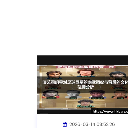
:38
2026-03-14 08:52:26