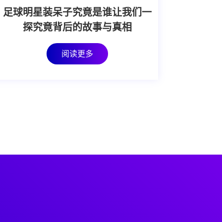
足球明星装呆子究竟是谁让我们一
7月2
探究竟背后的故事与真相
阅读更多