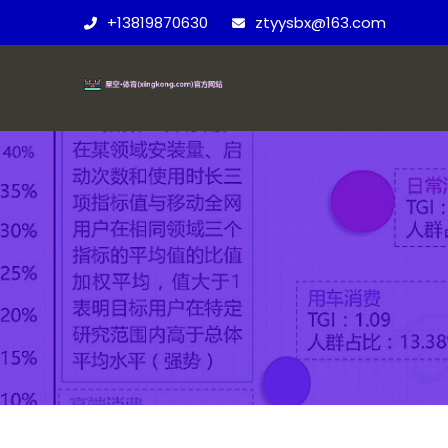
+13819870630
ztyysbx@163.com